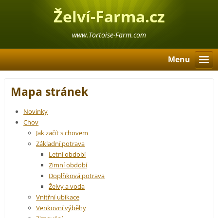
Želví-Farma.cz
www.Tortoise-Farm.com
Menu
Mapa stránek
Novinky
Chov
Jak začít s chovem
Základní potrava
Letní období
Zimní období
Doplňková potrava
Želvy a voda
Vnitřní ubikace
Venkovní výběhy