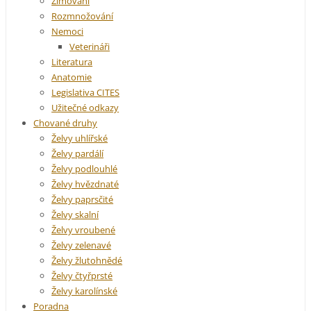
Zimování
Rozmnožování
Nemoci
Veterináři
Literatura
Anatomie
Legislativa CITES
Užitečné odkazy
Chované druhy
Želvy uhlířské
Želvy pardálí
Želvy podlouhlé
Želvy hvězdnaté
Želvy paprsčité
Želvy skalní
Želvy vroubené
Želvy zelenavé
Želvy žlutohnědé
Želvy čtyřprsté
Želvy karolínské
Poradna