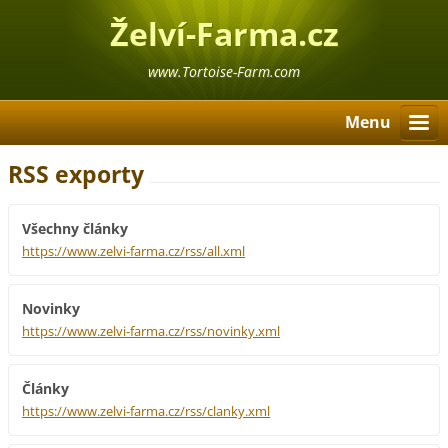
Želví-Farma.cz
www.Tortoise-Farm.com
Menu
RSS exporty
Všechny články
https://www.zelvi-farma.cz/rss/all.xml
Novinky
https://www.zelvi-farma.cz/rss/novinky.xml
Články
https://www.zelvi-farma.cz/rss/clanky.xml