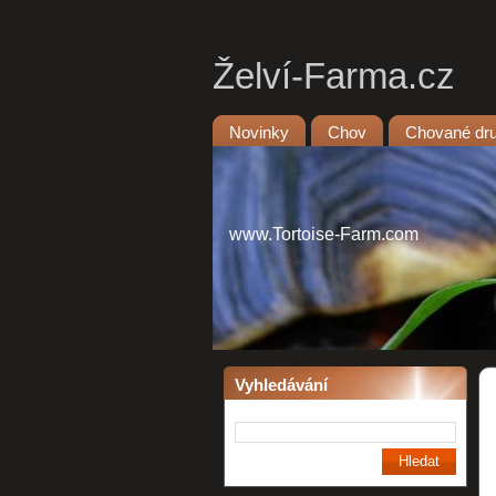
Želví-Farma.cz
Novinky
Chov
Chované dr
www.Tortoise-Farm.com
Vyhledávání