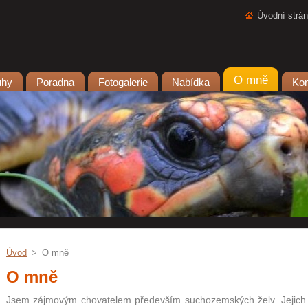
Úvodní strá
O mně
uhy
Poradna
Fotogalerie
Nabídka
Kon
Úvod
>
O mně
O mně
Jsem zájmovým chovatelem především suchozemských želv. Jejich 