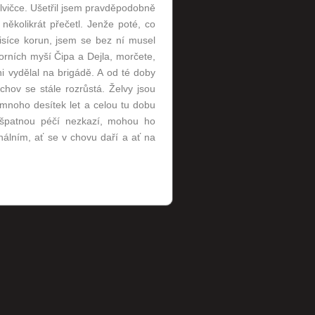
elvičce. Ušetřil jsem pravděpodobně
několikrát přečetl. Jenže poté, co
ři tisíce korun, jsem se bez ní musel
orních myší Čipa a Dejla, morčete,
ni vydělal na brigádě. A od té doby
ov se stále rozrůstá. Želvy jsou
 mnoho desítek let a celou tu dobu
u špatnou péčí nezkazí, mohou ho
nálním, ať se v chovu daří a ať na