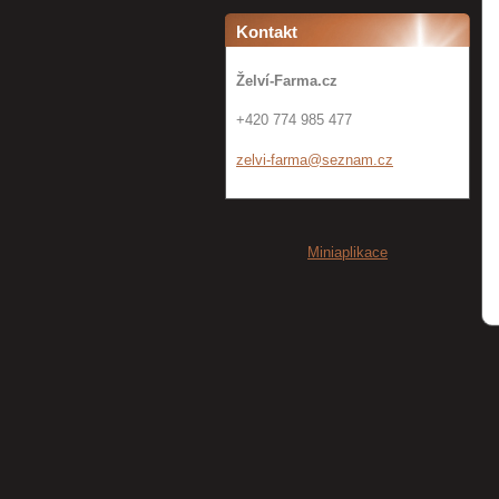
Kontakt
Želví-Farma.cz
+420 774 985 477
zelvi-fa
rma@sezn
am.cz
Miniaplikace