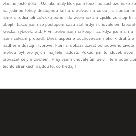
vlastně ještě déle... Už jako malý kluk jsem toužil po suchozemské ž
na jedinou tehdy dostupnou knihu o želvách a celou ji s nadšením 
jsme s rodiči jeli želvičku pořídit do zverimexu a zjistili, že stojí t
obejít. Takže jsem se postupem času stal hrdým chovatelem laborat
křečka, rybiček, atd. První želvu jsem si koupil, až když jsem si na 
jsem želvám propadl. Dnes úspěšně odchovávám několik druhů a ch
nádherní důstojní tvorové, kteří si dokáží užívat pohodového života
mohou být pro jejich majitele radostí. Pokud jim to člověk svo
provázet celým životem. Přeji všem chovatelům želv, i těm potencio
těchto stránkách najdou to, co hledají!