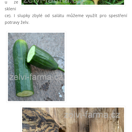
u ze
skleni
ce). I slupky zbylé od salátu můžeme využít pro spestření
potravy želv.