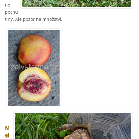
né
pochu
tiny. Ale pozor na množství.
M
el