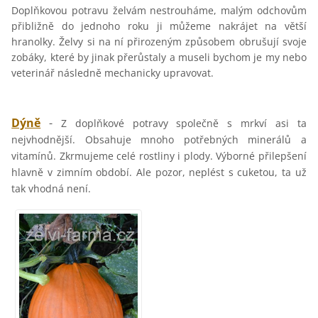
Doplňkovou potravu želvám nestrouháme, malým odchovům
přibližně do jednoho roku ji můžeme nakrájet na větší
hranolky. Želvy si na ní přirozeným způsobem obrušují svoje
zobáky, které by jinak přerůstaly a museli bychom je my nebo
veterinář následně mechanicky upravovat.
Dýně
-
Z doplňkové potravy společně s mrkví asi ta
nejvhodnější. Obsahuje mnoho potřebných minerálů a
vitamínů. Zkrmujeme celé rostliny i plody. Výborné přilepšení
hlavně v zimním období. Ale pozor, neplést s cuketou, ta už
tak vhodná není.