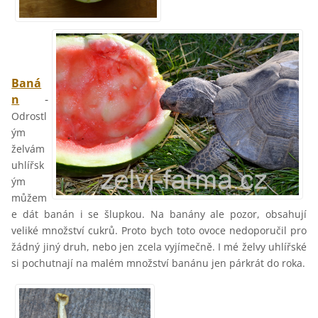
Baná
n
-
Odrostl
ým
želvám
uhlířsk
ým
můžem
e dát banán i se šlupkou. Na banány ale pozor, obsahují
veliké množství cukrů. Proto bych toto ovoce nedoporučil pro
žádný jiný druh, nebo jen zcela vyjímečně. I mé želvy uhlířské
si pochutnají na malém množství banánu jen párkrát do roka.