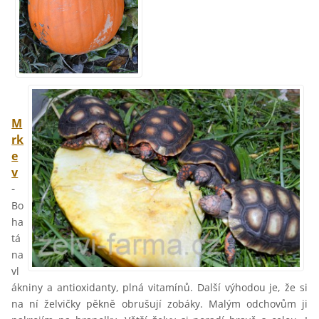
M
rk
e
v
-
Bo
ha
tá
na
vl
ákniny a antioxidanty, plná vitamínů. Další výhodou je, že si
na ní želvičky pěkně obrušují zobáky. Malým odchovům ji