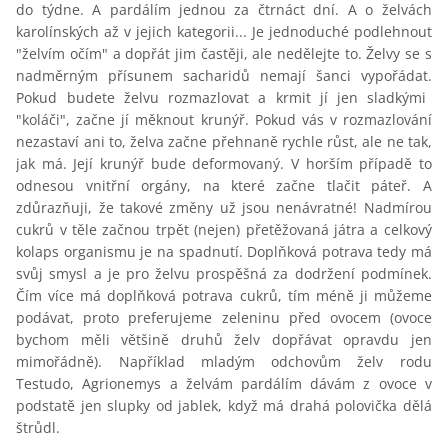
do týdne. A pardálím jednou za čtrnáct dní. A o želvách
karolínských až v jejich kategorii... Je jednoduché podlehnout
"želvím očím" a dopřát jim častěji, ale nedělejte to.
Želvy se s
nadměrným přísunem sacharidů nemají šanci vypořádat.
Pokud budete želvu rozmazlovat a krmit jí jen sladkými
"koláči", začne jí měknout krunýř. Pokud vás v rozmazlování
nezastaví ani to, želva začne přehnaně rychle růst, ale ne tak,
jak má. Její krunýř bude deformovaný. V horším případě to
odnesou vnitřní orgány, na které začne tlačit páteř. A
zdůrazňuji, že takové změny už jsou nenávratné! Nadmírou
cukrů v těle začnou trpět (nejen) přetěžovaná játra a celkový
kolaps organismu je na spadnutí. Doplňková potrava tedy má
svůj smysl a je pro želvu prospěšná za dodržení podmínek.
Čím více má doplňková potrava cukrů, tím méně ji můžeme
podávat, proto preferujeme zeleninu před ovocem (ovoce
bychom měli většině druhů želv dopřávat opravdu jen
mimořádně). Například mladým odchovům želv rodu
Testudo, Agrionemys a želvám pardálím dávám z ovoce v
podstatě jen slupky od jablek, když má drahá polovička dělá
štrůdl.