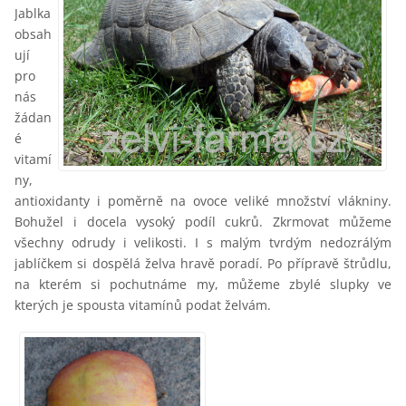
Jablka
obsah
ují
pro
nás
žádan
é
vitamí
ny,
antioxidanty i poměrně na ovoce veliké množství vlákniny.
Bohužel i docela vysoký podíl cukrů. Zkrmovat můžeme
všechny odrudy i velikosti. I s malým tvrdým nedozrálým
jablíčkem si dospělá želva hravě poradí. Po přípravě štrůdlu,
na kterém si pochutnáme my, můžeme zbylé slupky ve
kterých je spousta vitamínů podat želvám.