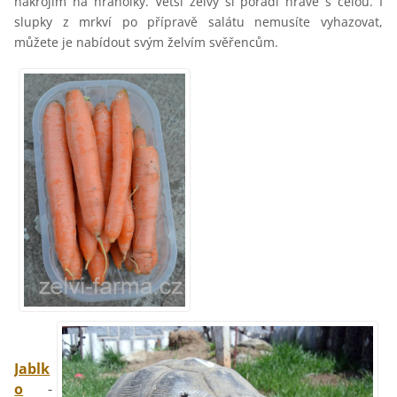
nakrojím na hranolky. Větší želvy si poradí hravě s celou. I
slupky z mrkví po přípravě salátu nemusíte vyhazovat,
můžete je nabídout svým želvím svěřencům.
Jablk
o
-