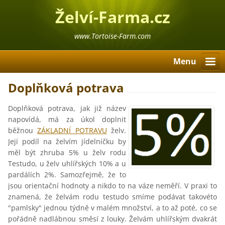
Želví-Farma.cz
www.Tortoise-Farm.com
Menu
Doplňková potrava
Doplňková potrava, jak již název
napovídá, má za úkol doplnit
běžnou
ZÁKLADNÍ POTRAVU
želv.
Její podíl na želvím jídelníčku by
měl být zhruba 5% u želv rodu
Testudo, u želv uhlířských 10% a u
pardálích 2%. Samozřejmě, že to
jsou orientační hodnoty a nikdo to na váze neměří. V praxi to
znamená, že želvám rodu testudo smíme podávat takovéto
"pamlsky" jednou týdně v malém množství, a to až poté, co se
pořádně nadlábnou směsí z louky. Želvám uhlířským dvakrát