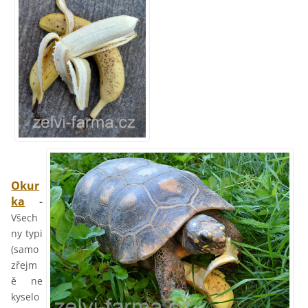
Okur
ka
-
Všech
ny typi
(samo
zřejm
ě ne
kyselo