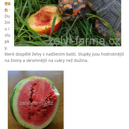
ou
n
-
Du
žin
u i
slu
pk
y,
které dospělé želvy s nadšením baští. Slupky jsou hodnotnější
na živiny a skromnější na cukry než dužina.