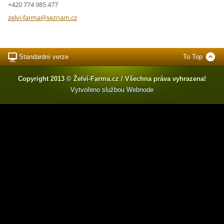
+420 774 985 477
zelvi-fa
rma@sezn
am.cz
Standardní verze
To Top
Copyright 2013 © Želví-Farma.cz / Všechna práva vyhrazena!
Vytvořeno službou
Webnode