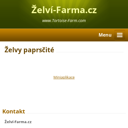
Želví-Farma.cz
www.Tortoise-Farm.com
Menu
Želvy paprsčité
Miniaplikace
Kontakt
Želví-Farma.cz