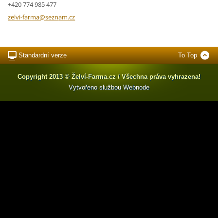
+420 774 985 477
zelvi-fa
rma@sezn
am.cz
Standardní verze
To Top
Copyright 2013 © Želví-Farma.cz / Všechna práva vyhrazena!
Vytvořeno službou
Webnode