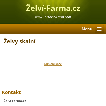
Želví-Farma.cz
www.Tortoise-Farm.com
Menu
Želvy skalní
Miniaplikace
Kontakt
Želví-Farma.cz