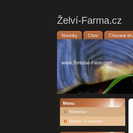
Želví-Farma.cz
Novinky
Chov
Chované dr
www.Tortoise-Farm.com
Menu
Reference
Odchov X zverimex