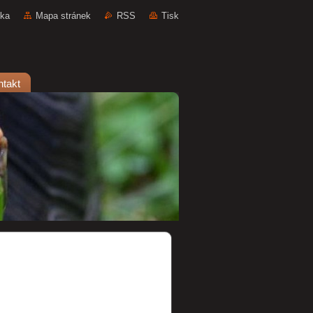
nka
Mapa stránek
RSS
Tisk
ntakt