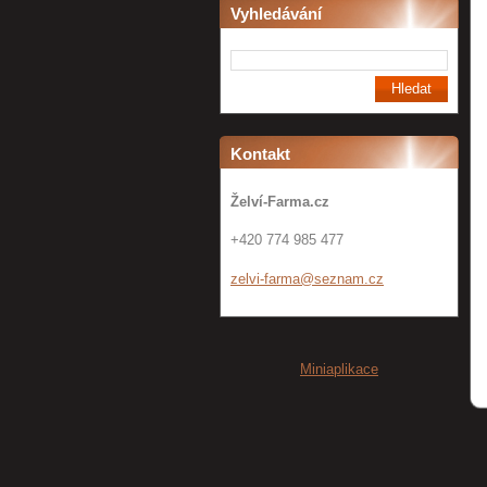
Vyhledávání
Kontakt
Želví-Farma.cz
+420 774 985 477
zelvi-fa
rma@sezn
am.cz
Miniaplikace