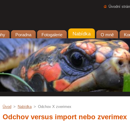
Úvodní strá
Nabídka
uhy
Poradna
Fotogalerie
O mně
Ko
Úvod
>
Nabídka
>
Odchov X zverimex
Odchov versus import nebo zverimex