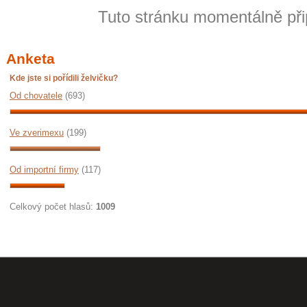
Tuto stránku momentálně přip
Anketa
Kde jste si pořídili želvičku?
Od chovatele
(693)
Ve zverimexu
(199)
Od importní firmy
(117)
Celkový počet hlasů:
1009