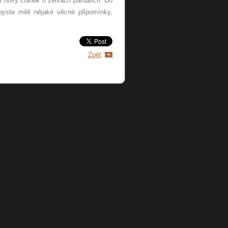
l nový článek o želvách pardálích. Do
byste měli nějaké věcné připomínky,
Zpět