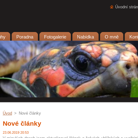
Úvodní strá
uhy
Poradna
Fotogalerie
Nabídka
O mně
Kon
Úvod
>
Nové články
Nové články
23.06.2019 20:53