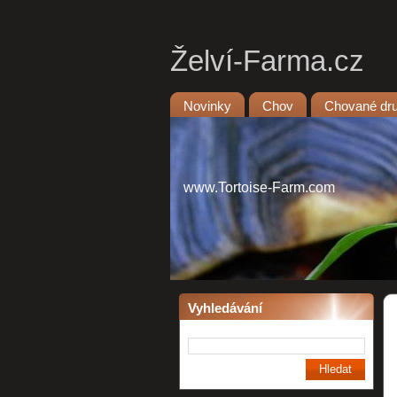
Želví-Farma.cz
Novinky
Chov
Chované dr
www.Tortoise-Farm.com
Vyhledávání