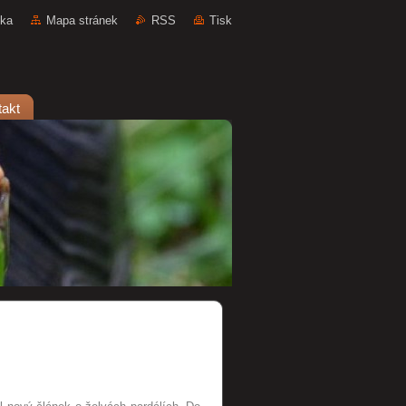
nka
Mapa stránek
RSS
Tisk
takt