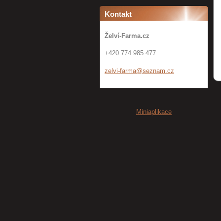
Kontakt
Želví-Farma.cz
+420 774 985 477
zelvi-fa
rma@sezn
am.cz
Miniaplikace