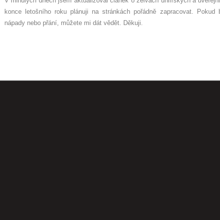
V minulých dnech jsem aktualizoval článek o želvách uhlířských a uveřejni
konce letošního roku plánuji na stránkách pořádně zapracovat. Pokud 
nápady nebo přání, můžete mi dát vědět. Děkuji.