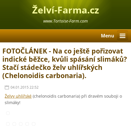
Želví-Farma.cz
www.Tortoise-Farm.com
Menu
FOTOČLÁNEK - Na co ještě pořizovat
indické běžce, kvůli spásání slimáků?
Stačí stádečko želv uhlířských
(Chelonoidis carbonaria).
04.01.2015 22:52
Želvy uhlířské
(chelonoidis carbonaria) při dravém souboji o
slimáky!