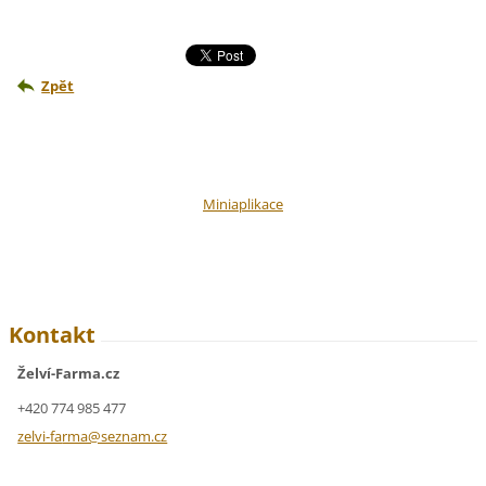
Zpět
Miniaplikace
Kontakt
Želví-Farma.cz
+420 774 985 477
zelvi-fa
rma@sezn
am.cz