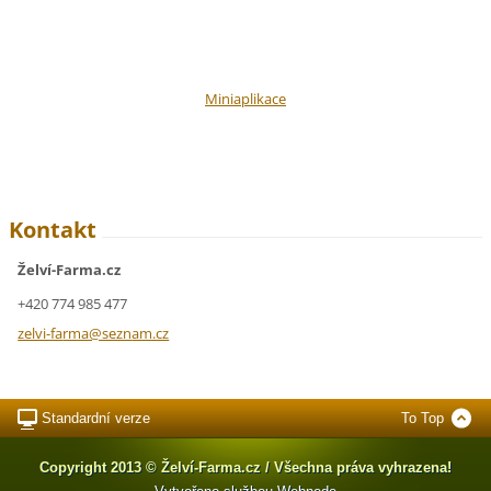
Miniaplikace
Kontakt
Želví-Farma.cz
+420 774 985 477
zelvi-fa
rma@sezn
am.cz
Standardní verze
To Top
Copyright 2013 © Želví-Farma.cz / Všechna práva vyhrazena!