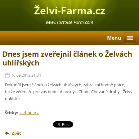
Želví-Farma.cz
www.Tortoise-Farm.com
Menu
Dnes jsem zveřejnil článek o Želvách
uhlířských
16.09.2013 21:34
Dokončil jsem článek o želvách uhlířských, zabral mi hodně práce,
takže věřím, že pro vás bude přínosný... Chov - Chované druhy - Želvy
uhlířské
Štítky
:
carbonaria
Zpět