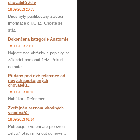
chovatelů želv
18.09.2013 20:03
Dnes byly publikovány základní
informace o KCHŽ. Chcete se
stát...
Dokončena kategorie Anatomie
18.09.2013 20:00
Najdete zde obrázky s popisky se
základní anatomií želv. Pokud
nemáte...
Přidány prví dvě reference od
nových spokojených
chovatelů...
18.09.2013 01:16
Nabídka - Reference
Zveřejněn seznam vhodných
veterinářů!
18.09.2013 01:14
Potřebujete veterináře pro svou
želvu? Stačí mrknout do nové...