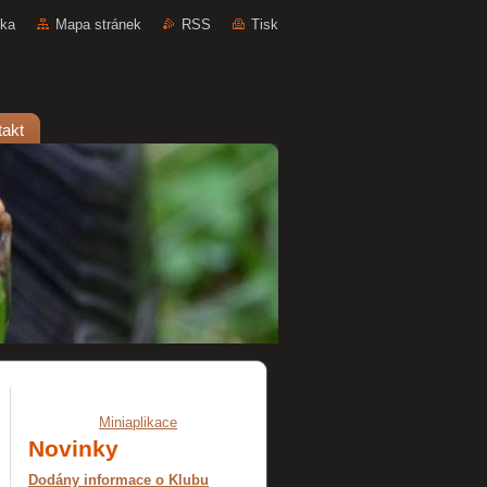
nka
Mapa stránek
RSS
Tisk
takt
Miniaplikace
Novinky
Dodány informace o Klubu