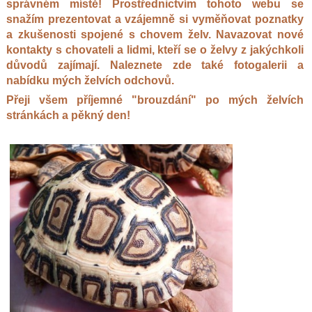
správném místě! Prostřednictvím tohoto webu se
snažím prezentovat a vzájemně si vyměňovat poznatky
a zkušenosti spojené s chovem želv. Navazovat nové
kontakty s chovateli a lidmi, kteří se o želvy z jakýchkoli
důvodů zajímají. Naleznete zde také fotogalerii a
nabídku mých želvích odchovů.
Přeji všem příjemné "brouzdání" po mých želvích
stránkách a pěkný den!