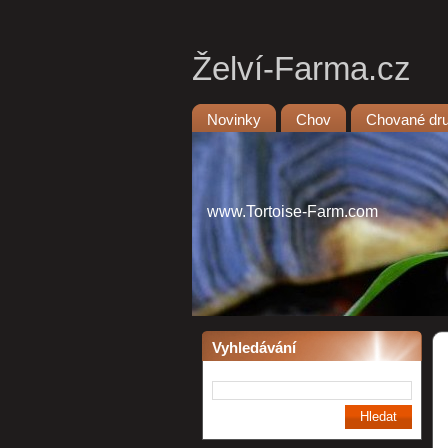
Želví-Farma.cz
Novinky
Chov
Chované dr
www.Tortoise-Farm.com
Vyhledávání