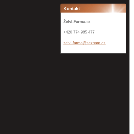
Kontakt
Želví-Farma.cz
+420 774 985 477
zelvi-fa
rma@sezn
am.cz