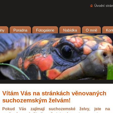
Úvodní strá
uhy
Poradna
Fotogalerie
Nabídka
O mně
Kon
Vítám Vás na stránkách věnovaných
suchozemským želvám!
Pokud Vás zajímají suchozemské želvy, jste na