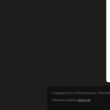
Copyright 2013 © Želví-Farma.cz / Všechna
Vytvořeno službou
Webnode