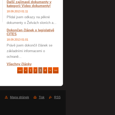
Další zajímavé dokumenty v
kategorii Video dokumenty!
18.09.2013 01:11
Přidal jsem odkazy na pěkné
dokumenty o Želvách sloních a...
Dokončen článek o legislativě
CITES
18.09.2013 01:01
Právě jsem dokončil článek se
základními informacemi o
ochraně...
Všechny články
<<
<
1
2
3
4
>
>>
Mapa stránek
Tisk
RSS